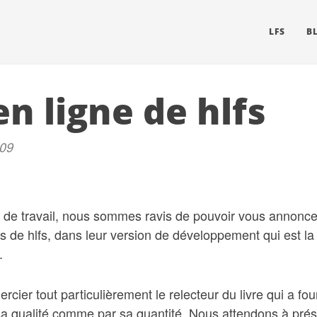
LFS
B
n ligne de hlfs
009
 de travail, nous sommes ravis de pouvoir vous annoncer 
es de hlfs, dans leur version de développement qui est la
.
cier tout particulièrement le relecteur du livre qui a four
sa qualité comme par sa quantité. Nous attendons à prés