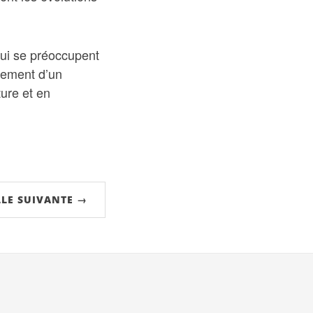
qui se préoccupent
nement d’un
ture et en
LE SUIVANTE →