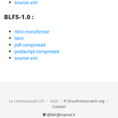
source xml
BLFS-1.0 :
html monofichier
html
pdf compressé
postscript compressé
source xml
La communauté LFS • 2026 •
fr.linuxfromscratch.org
•
Contact
@lfsfr@mamot.fr