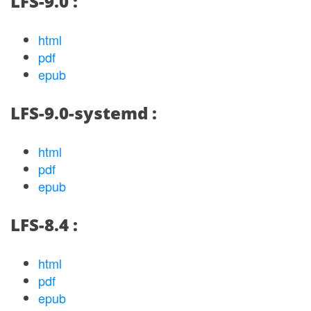
LFS-9.0 :
html
pdf
epub
LFS-9.0-systemd :
html
pdf
epub
LFS-8.4 :
html
pdf
epub