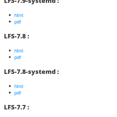
LFS-7.9-systemd :
html
pdf
LFS-7.8 :
html
pdf
LFS-7.8-systemd :
html
pdf
LFS-7.7 :