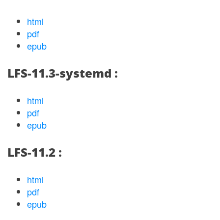
html
pdf
epub
LFS-11.3-systemd :
html
pdf
epub
LFS-11.2 :
html
pdf
epub