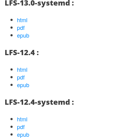
LFS-13.0-systemd :
html
pdf
epub
LFS-12.4 :
html
pdf
epub
LFS-12.4-systemd :
html
pdf
epub