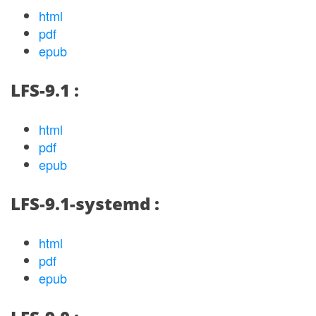
html
pdf
epub
LFS-9.1 :
html
pdf
epub
LFS-9.1-systemd :
html
pdf
epub