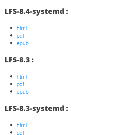
LFS-8.4-systemd :
html
pdf
epub
LFS-8.3 :
html
pdf
epub
LFS-8.3-systemd :
html
pdf