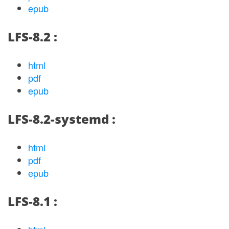
epub
LFS-8.2 :
html
pdf
epub
LFS-8.2-systemd :
html
pdf
epub
LFS-8.1 :