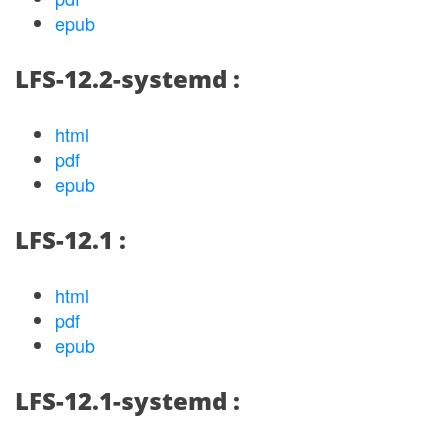
epub
LFS-12.2-systemd :
html
pdf
epub
LFS-12.1 :
html
pdf
epub
LFS-12.1-systemd :