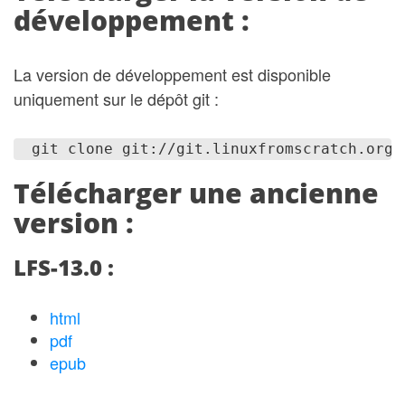
développement :
La version de développement est disponible
uniquement sur le dépôt git :
  git clone git://git.linuxfromscratch.org/
Télécharger une ancienne
version :
LFS-13.0 :
html
pdf
epub