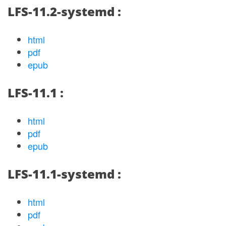
LFS-11.2-systemd :
html
pdf
epub
LFS-11.1 :
html
pdf
epub
LFS-11.1-systemd :
html
pdf