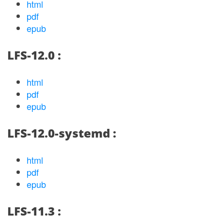
html
pdf
epub
LFS-12.0 :
html
pdf
epub
LFS-12.0-systemd :
html
pdf
epub
LFS-11.3 :