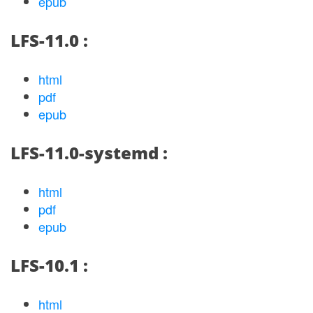
epub
LFS-11.0 :
html
pdf
epub
LFS-11.0-systemd :
html
pdf
epub
LFS-10.1 :
html