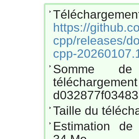
Téléchar
https://github.c
cpp/releases/d
cpp-20260107.1
Somme de
téléc
d032877f03483
Taille du téléc
Estimation de