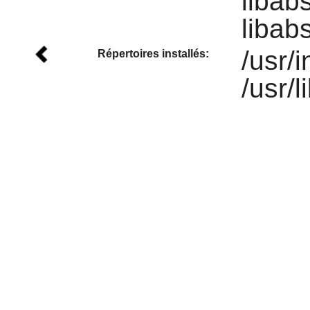
libab
libab
/usr/
Répertoires installés:
/usr/