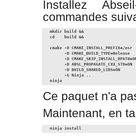
Installez
Abseil
commandes suiva
mkdir build &&

cd    build &&

cmake -D CMAKE_INSTALL_PREFIX=/usr  
      -D CMAKE_BUILD_TYPE=Release   
      -D CMAKE_SKIP_INSTALL_RPATH=ON
      -D ABSL_PROPAGATE_CXX_STD=ON  
      -D BUILD_SHARED_LIBS=ON       
      -G Ninja ..                   
ninja
Ce paquet n'a pas
Maintenant, en ta
ninja install