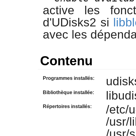
active les fonct
d'
UDisks2
si
libb
avec les dépenda
Contenu
udisk
Programmes installés:
libud
Bibliothèque installée:
/etc/
Répertoires installés:
/usr/
/usr/