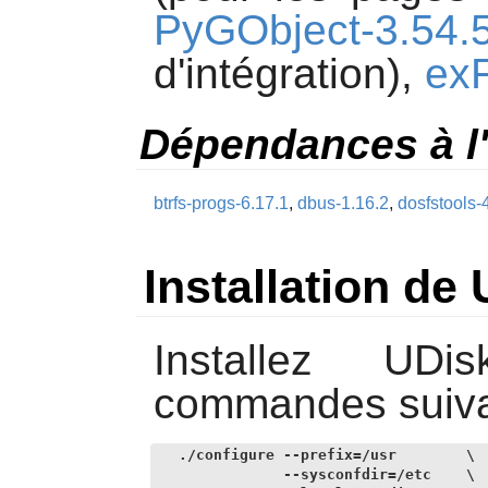
PyGObject-3.54.
d'intégration),
ex
Dépendances à l'
btrfs-progs-6.17.1
,
dbus-1.16.2
,
dosfstools-
Installation de
Installez
UDis
commandes suiva
./configure --prefix=/usr        \

            --sysconfdir=/etc    \
