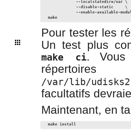
            --localstatedir=/var \

            --disable-static     \

            --enable-available-modul
make
Pour tester les ré
Un test plus co
. Vous 
make ci
répertoire
/var/lib/udisks2
facultatifs devrai
Maintenant, en ta
make install