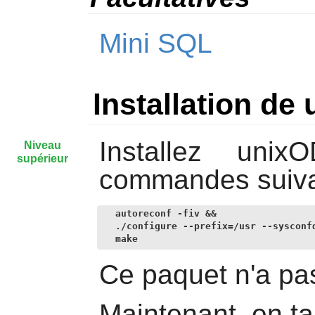
Mini SQL
Installation d
Installez
unix
Niveau
supérieur
commandes suiva
autoreconf -fiv &&

./configure --prefix=/usr --sysconfd
make
Ce paquet n'a pas
Maintenant, en ta