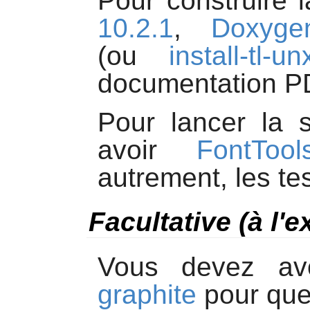
Pour construire 
10.2.1
,
Doxygen
(ou
install-tl-un
documentation P
Pour lancer la 
avoir
FontTool
autrement, les te
Facultative (à l'e
Vous devez a
graphite
pour que 