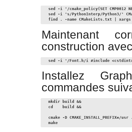
sed -i '/cmake_policy(SET CMP0012 NE
sed -i 's/PythonInterp/Python3/' CMa
find . -name CMakeLists.txt | xargs
Maintenant co
construction avec
sed -i '/Font.h/i #include <cstdint
Installez
Graph
commandes suiva
mkdir build &&

cd    build &&

cmake -D CMAKE_INSTALL_PREFIX=/usr .
make