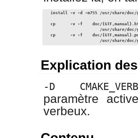
install -v -d -m755 /usr/share/doc/g
cp      -v -f    doc/{GTF,manual}.ht
                    /usr/share/doc/g
cp      -v -f    doc/{GTF,manual}.pd
                    /usr/share/doc/
Explication d
-D CMAKE_VERBO
paramètre activ
verbeux.
Contenu