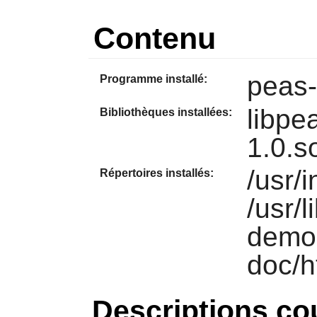
Contenu
peas
Programme installé:
libpe
Bibliothèques installées:
1.0.s
/usr/
Répertoires installés:
/usr/l
demo 
doc/ht
Descriptions co