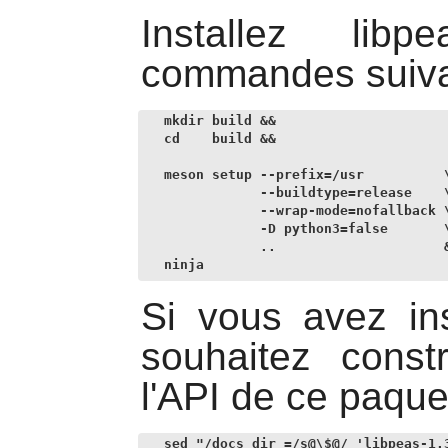
Installez
libpe
commandes suiva
mkdir build &&

cd    build &&

meson setup --prefix=/usr          \
            --buildtype=release    \
            --wrap-mode=nofallback \
            -D python3=false       \
            ..                     &
ninja
Si vous avez in
souhaitez const
l'API de ce paque
sed "/docs_dir =/s@\$@/ 'libpeas-1.3