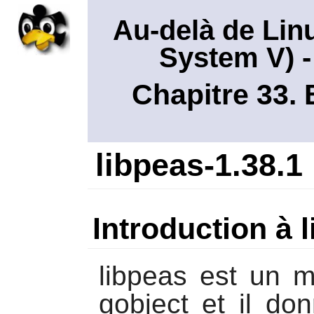
Au-delà de Lin
System V)
-
Chapitre 33. 
libpeas-1.38.1
Introduction à 
libpeas
est un mo
gobject et il do