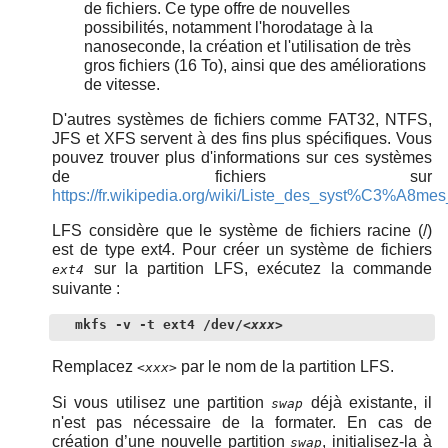
de fichiers. Ce type offre de nouvelles
possibilités, notamment l'horodatage à la
nanoseconde, la création et l'utilisation de très
gros fichiers (16 To), ainsi que des améliorations
de vitesse.
D'autres systèmes de fichiers comme FAT32, NTFS,
JFS et XFS servent à des fins plus spécifiques. Vous
pouvez trouver plus d'informations sur ces systèmes
de fichiers sur
https://fr.wikipedia.org/wiki/Liste_des_syst%C3%A8mes
LFS considère que le système de fichiers racine (/)
est de type ext4. Pour créer un système de fichiers
sur la partition LFS, exécutez la commande
ext4
suivante :
mkfs -v -t ext4 /dev/
<xxx>
Remplacez
par le nom de la partition LFS.
<xxx>
Si vous utilisez une partition
déjà existante, il
swap
n'est pas nécessaire de la formater. En cas de
création d’une nouvelle partition
, initialisez-la à
swap