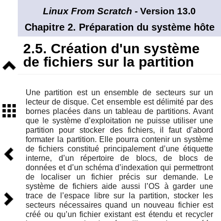
Linux From Scratch
- Version 13.0
Chapitre 2. Préparation du système hôte
2.5. Création d'un système
de fichiers sur la partition
Niveau
supérieur
Une partition est un ensemble de secteurs sur un
lecteur de disque. Cet ensemble est délimité par des
Sommaire
bornes placées dans un tableau de partitions. Avant
que le système d’exploitation ne puisse utiliser une
partition pour stocker des fichiers, il faut d’abord
formater la partition. Elle pourra contenir un système
Précédent
de fichiers constitué principalement d’une étiquette
interne, d’un répertoire de blocs, de blocs de
données et d’un schéma d’indexation qui permettront
de localiser un fichier précis sur demande. Le
système de fichiers aide aussi l’OS à garder une
Suivant
trace de l’espace libre sur la partition, stocker les
secteurs nécessaires quand un nouveau fichier est
créé ou qu’un fichier existant est étendu et recycler