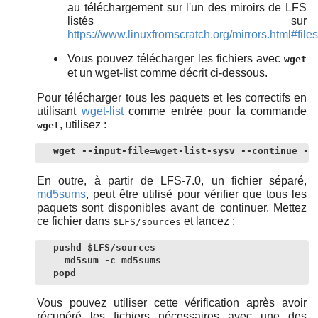
au téléchargement sur l'un des miroirs de LFS
listés sur
https://www.linuxfromscratch.org/mirrors.html#file
Vous pouvez télécharger les fichiers avec
wget
et un wget-list comme décrit ci-dessous.
Pour télécharger tous les paquets et les correctifs en
utilisant
wget-list
comme entrée pour la commande
, utilisez :
wget
wget --input-file=wget-list-sysv --continue --
En outre, à partir de LFS-7.0, un fichier séparé,
md5sums
, peut être utilisé pour vérifier que tous les
paquets sont disponibles avant de continuer. Mettez
ce fichier dans
et lancez :
$LFS/sources
pushd $LFS/sources

  md5sum -c md5sums

popd
Vous pouvez utiliser cette vérification après avoir
récupéré les fichiers nécessaires avec une des