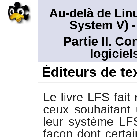
Au-delà de Lin
System V)
-
Partie II. C
logicie
Éditeurs de te
Le livre LFS fait
ceux souhaitant u
leur système LF
façon dont certa