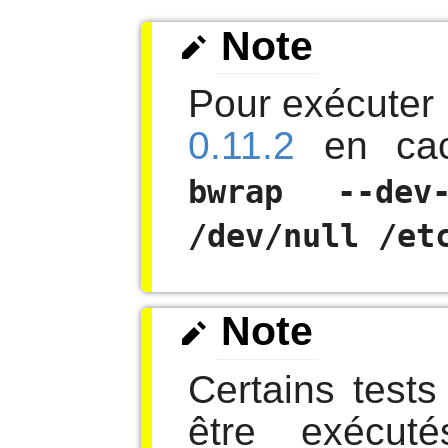
Note
Pour exécuter 
0.11.2
en ca
bwrap --dev
/dev/null /et
Note
Certains tests
être exécut