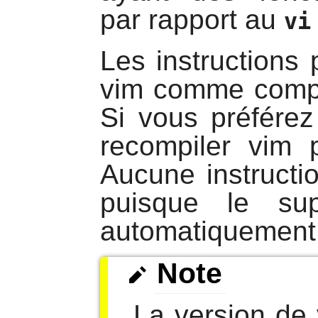
par rapport au
vi
Les instructions 
vim
comme compo
Si vous préférez
recompiler
vim
p
Aucune instructi
puisque le s
automatiquement
Note
La version de 