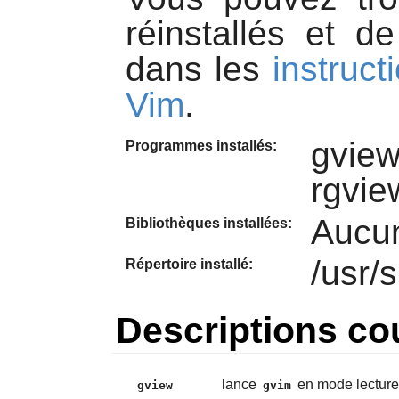
réinstallés et d
dans les
instruct
Vim
.
gview
Programmes installés:
rgvie
Aucu
Bibliothèques installées:
/usr/
Répertoire installé:
Descriptions co
lance
en mode lecture
gview
gvim