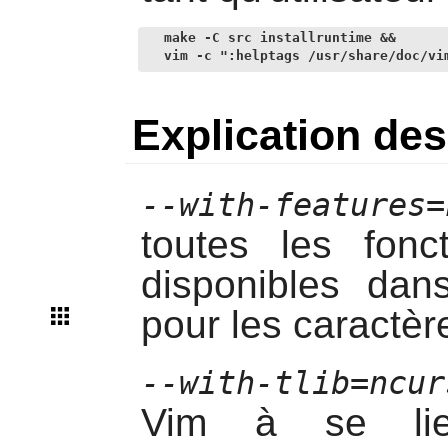
make -C src installruntime &&

vim -c ":helptags /usr/share/doc/vi
Explication d
--with-features=
toutes les fonct
disponibles da
pour les caractère
--with-tlib=ncur
Vim à se lier