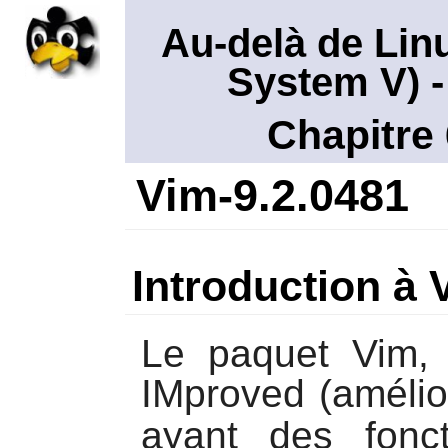
Au-delà de Lin
System V)
-
Chapitre 
Vim-9.2.0481
Introduction à 
Le paquet
Vim
,
IMproved (amélio
ayant des fonct