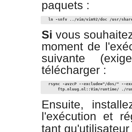
paquets :
ln -snfv ../vim/vim92/doc /usr/shar
Si
vous souhaitez 
moment de l'exé
suivante (ex
télécharger :
rsync -avzcP --exclude="/dos/" --exc
    ftp.nluug.nl::Vim/runtime/ ./ru
Ensuite, install
l'exécution et r
tant qu'utilisateu