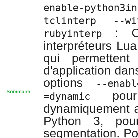
enable-python3in
tclinterp --wit
: Ces
rubyinterp
interpréteurs Lua
qui permettent
d'application dan
options
--enabl
Sommaire
pour c
=dynamic
dynamiquement au
Python 3
, pou
segmentation. P