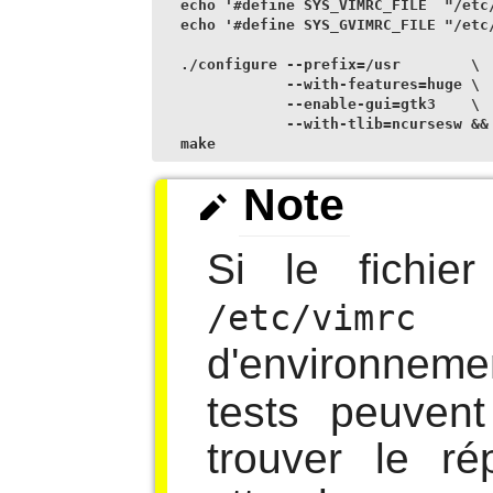
echo '#define SYS_VIMRC_FILE  "/etc/
echo '#define SYS_GVIMRC_FILE "/etc/
./configure --prefix=/usr        \

            --with-features=huge \

            --enable-gui=gtk3    \

            --with-tlib=ncursesw &&

make
Note
Si le fichier
ut
/etc/vimrc
d'environne
tests peuven
trouver le ré