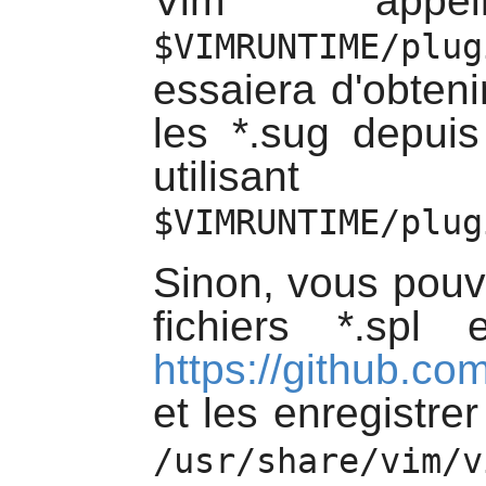
Vim
appell
$VIMRUNTIME/plug
essaiera d'obteni
les *.sug depuis
utilisa
$VIMRUNTIME/plug
Sinon, vous pouv
fichiers *.spl
https://github.co
et les enregistre
/usr/share/vim/v